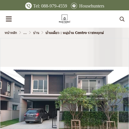
Tel:
088-979-4559
Househunters
หน้าหลัก
...
บ้าน
บ้านเดี่ยว : หมู่บ้าน Centro ราชพฤกษ์