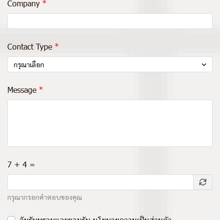
Company
Contact Type
กรุณาเลือก
Message
7 + 4 =
กรุณากรอกคำตอบของคุณ
ฉันรับทราบและยอมรับ
นโยบายความเป็นส่วนตัว