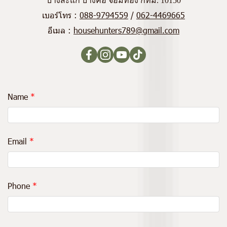
บางสะแก บางค้อ จอมทอง กทม. 10150
เบอร์โทร :
088-9794559
/
062-4469665
อีเมล :
househunters789@gmail.com
Name
Email
Phone