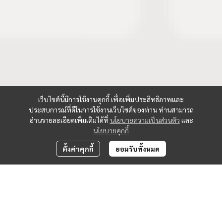
เว็บไซต์นี้มีการใช้งานคุกกี้ เพื่อเพิ่มประสิทธิภาพและ
ประสบการณ์ที่ดีในการใช้งานเว็บไซต์ของท่าน ท่านสามารถ
อ่านรายละเอียดเพิ่มเติมได้ที่
นโยบายความเป็นส่วนตัว
และ
นโยบายคุกกี้
ตั้งค่าคุกกี้
ยอมรับทั้งหมด