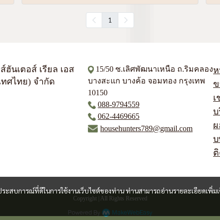
1
าส์ฮันเตอส์ เรียล เอส
15/50 ซ.เลิศพัฒนาเหนือ ถ.ริมคลอง
ห
เทศไทย) จำกัด
บางสะแก บางค้อ จอมทอง กรุงเทพ
ข
10150
เช
088-9794559
บ
062-4469665
ผ
househunters789@gmail.com
บ
ต
และประสบการณ์ที่ดีในการใช้งานเว็บไซต์ของท่าน ท่านสามารถอ่านรายละเอียดเพิ่มเ
Copyright | All Rights Reserved
Powered By
MakeWebEasy