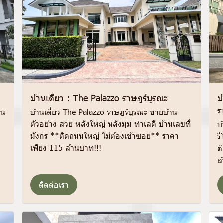
บ้านเดี่ยว : The Palazzo ราษฎร์บูรณะ
บ
ร
าน
บ้านเดี่ยว The Palazzo ราษฎร์บูรณะ ขายบ้าน
ตัวอย่าง สวย หลังใหญ่ หลังมุม ทำเลดี บ้านเลขที่
บ
มังกร **ติดถนนใหญ่ ไม่ต้องเข้าซอย** ราคา
ร
เพียง 115 ล้านบาท!!!
ต
ล
ติดต่อเรา