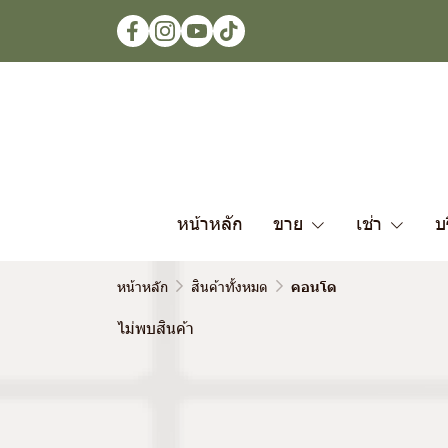
หน้าหลัก
ขาย
เช่า
บ
หน้าหลัก
สินค้าทั้งหมด
คอนโด
ไม่พบสินค้า